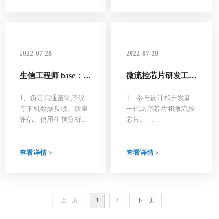
增功能实现等工作；
3、根据研发需求，独
3、软件相关技术文档
立完成实验设计、可行
的编写和整理、软件版
性分析及执行；
本维护；
2022-07-28
2022-07-28
生信工程师 base：北
微流控芯片研发工程
京
师 base：北京/深圳
1、负责高通量测序仪
1、参与设计和开发新
等下机数据反馈、质量
一代测序芯片和微流控
评估、使用生信分析流
芯片。
程获得数据结果。并整
2、负责优化芯片表面
理报告；
化学的设计与工艺。
2、针对高通量测序仪
3、负责开发表面化学
查看详情 >
查看详情 >
测序质量评估分析，开
的表征和质检方法并制
发相应分析统计方法；
定质检标准。
3、阅读最新的文献，
掌握相关领域的最新研
上一页
1
2
下一页
究动态和分析方法；