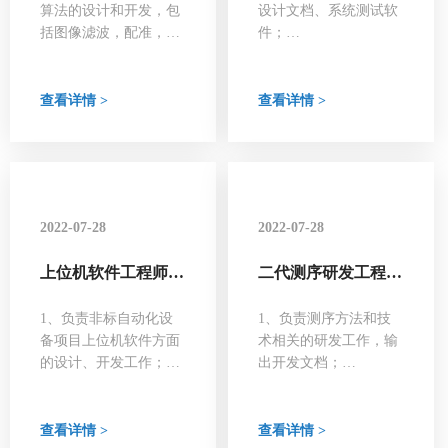
算法的设计和开发，包
设计文档、系统测试软
括图像滤波，配准，特
件；
征提取，畸变校正等；
2、根据系统要求完成
2、根据数据特征设计
单片机固件程序编写和
算法进行分类和识别，
调试；
查看详情 >
查看详情 >
通过对模型的优化提高
3、参与系统联调测
准确性，开发图像质量
试，不断完善优化软硬
评估工具等；
件系统；
3、根据算法进行编程
实现，撰写开发文档；
2022-07-28
2022-07-28
上位机软件工程师
二代测序研发工程师
base：北京
base：北京
1、负责非标自动化设
1、负责测序方法和技
备项目上位机软件方面
术相关的研发工作，输
的设计、开发工作；
出开发文档；
2、负责所开发或已有
2、负责具体项目的调
设备的上位机控制软件
研、方案设计、技术实
的升级、bug修复、新
现；
查看详情 >
查看详情 >