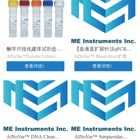
剂盒，可将提取的
真PCR富集所需的预混酶模块
RNA&DNA 样本制备成适配
组成，搭配不同测序平台接头
多款 NGS 测序平台使用的
以及测序引物试剂盒，可将共
DNA 文库。
提取的RNA＆DNA样本制备成
适配多款NGS测序平台使用的
高质量DNA文库。
酶学片段化建库试剂盒-
【血液直扩探针法qPCR】
AlNoVar™Enzyme Library
AlNoVar™ Blood-direct扩增反
AlNoVar™ Enzyme Library
AlNoVar™ Blood-direct
Prep Kit酶学片段化建库试剂
应预混液(2×)专为以DNA为模
Prep Kit
查看详情》
Master Mix（2X）
查看详情》
盒是一款兼容Illumina、MGI
板的荧光定量qPCR检测而设
及铭毅智造高通量测序平台开
计，是一种灵敏度高且精密度
发设计的基于酶切片段化的建
高的qPCR检测解决方案。对
库试剂盒。本试剂盒采用高质
血液样本（如干血片、冷冻血
量片段化酶，摆脱了繁琐的超
液等）进行简单预处理后，可
声过程，将DNA片段化、末端
以直接使用本试剂盒进行
修复与加A合并为一步，大幅
qPCR扩增反应，无需对样本
简化实验流程，减少建库时
进行DNA提取或纯化处理。
间。
AlNoVar™ Blood-direct扩增反
应预混液(2×)以便捷的单管形
式提供，其中包含了Taq DNA
AlNoVar™ DNA Clean
AlNoVar™ Streptavidin
聚合酶、dNTP和ROX染料等