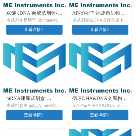
双链 cDNA 合成试剂盒-
AlNoVar™ 病原微生物
本试剂盒是用于 Illumina/MGI/
本试剂盒由DNA文库构建中酶
AlNoVar™ Double Strand
DNA建库试剂盒
铭毅智造等多款测序平台的
切片段化DNA和DNA末端修
cDNA Synthesis Kit
查看详情》
查看详情》
RNA 测序文库的 cDNA 合成
复及加A尾模块、接头连接和
试剂盒，包含高效 RNA 逆转
高保真PCR富集所需的预混酶
录试剂和双链 cDNA 合成试
模块组成，搭配不同测序平台
剂。
接头以及测序引物试剂盒，可
将提取基因组DNA、FFPE等
样本制备成适配多款NGS测序
平台使用的DNA文库。
mRNA建库试剂盒-
病原DNA&DNA文库构建
本试剂盒由 poly(A) mRNA 捕
AlNoVar™ RNA&DNA Library
AlNoVar™ mRNA Library
试剂盒-AlNoVar™
获、逆转录、双链 cDNA 合
Prep Kit 是适用于多款NGS测
Prep Kit
查看详情》
RNA&DNA Library Prep
查看详情》
成、片段化、末端修复，接头
序平台的DNA&RNA文库构建
Kit
连接和高保真 PCR 富集所需
试剂盒，由逆转录、双链
的预混酶模块组成，搭配不同
cDNA 合成、酶切片段化、末
测序平台接头以及测序引物试
端修复加A、接头连接和高保