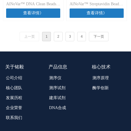
组分。
AlNoVar™ DNA Clean Beads纯
AlNoVar™ Streptavidin Beads
Beads纯化磁珠V1
Beads链霉亲和素磁珠V1
化磁珠V1适用于NGS文库构建
链霉亲和素磁珠V1主要用于生
查看详情》
查看详情》
中的DNA片段纯化。
物素标记的核酸的捕获，如目
标区域杂交捕获等；也可以应
用于蛋白质捕获。
上一页
1
2
3
4
下一页
关于铭毅
产品信息
核心技术
公司介绍
测序仪
测序原理
酶学创新
核心团队
测序试剂
发展历程
建库试剂
企业荣誉
DNA合成
联系我们